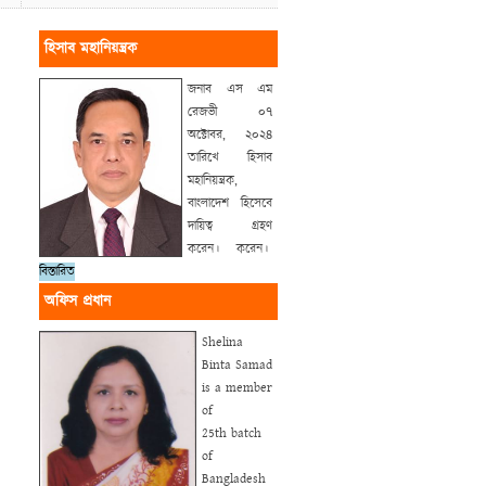
হিসাব মহানিয়ন্ত্রক
জনাব এস এম
রেজভী ০৭
অক্টোবর, ২০২৪
তারিখে হিসাব
মহানিয়ন্ত্রক,
বাংলাদেশ হিসেবে
দায়িত্ব গ্রহণ
করেন। করেন।
বিস্তারিত
অফিস প্রধান
Shelina
Binta Samad
is a member
of
25th batch
of
Bangladesh