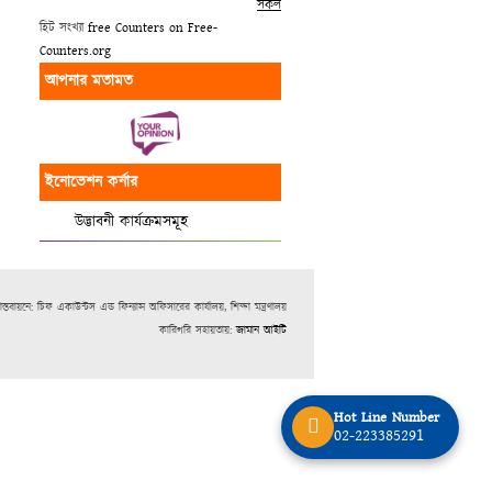
সকল
হিট সংখ্যা
free Counters on Free-
Counters.org
আপনার মতামত
ইনোভেশন কর্নার
উদ্ভাবনী কার্যক্রমসমূহ
স্তবায়নে: চিফ একাউন্টস এন্ড ফিন্যান্স অফিসারের কার্যালয়, শিক্ষা মন্ত্রণালয়
কারিগরি সহায়তায়:
জামান আইটি
Hot Line Number
02-223385291