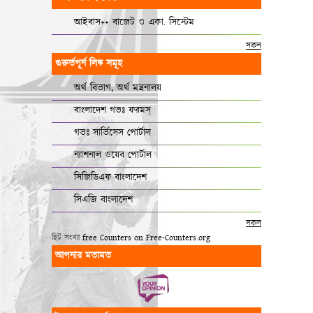
আইবাস++ বাজেট ও একা. সিস্টেম
সকল
গুরুর্তপূর্ন লিঙ্ক সমূহ
অর্থ বিভাগ, অর্থ মন্ত্রনালয়
বাংলাদেশ গভঃ ফরমস্‌
গভঃ সার্ভিসেস পোর্টাল
ন্যাশনাল ওয়েব পোর্টাল
সিজিডিএফ বাংলাদেশ
সিএজি বাংলাদেশ
সকল
হিট সংখ্যা
free Counters on Free-Counters.org
আপনার মতামত