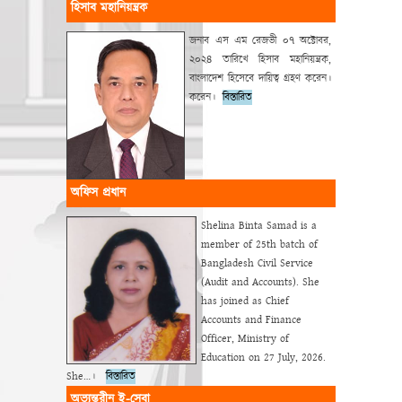
হিসাব মহানিয়ন্ত্রক
জনাব এস এম রেজভী ০৭ অক্টোবর,
২০২৪ তারিখে হিসাব মহানিয়ন্ত্রক,
বাংলাদেশ হিসেবে দায়িত্ব গ্রহণ করেন।
করেন।
বিস্তারিত
অফিস প্রধান
Shelina Binta Samad is a
member of 25th batch of
Bangladesh Civil Service
(Audit and Accounts). She
has joined as Chief
Accounts and Finance
Officer, Ministry of
Education on 27 July, 2026.
She…।
বিস্তারিত
অভ্যন্তরীন ই-সেবা