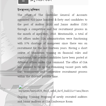
মেনু নির্বাচন করুন
উপস্থাপনা/প্রশিক্ষণ
The office of The Controller General of Accounts
appointed 914 (nine hundred & forty one) candidates to
the post of Auditor (615) and Junior Auditor (326)
through a competitive and fair recruitment process in
the month of April-May, 2018. Mentionable, a total of
536 offices under CGA administration were functioning
with 57% shortage of manpower since there was on
recruitment for the last fourteen years. Having a short
course of foundation training on financial rules and
regulations, the selected candidates have been posted at
different offices under CGA command. The office of CGA
has planned to fill up the remaining vacant posts with
fair, transparent and competitive recruitment process
within the shortest possible time.
Ongoing Training Program of newly recruited auditors
and Junior Auditors at CGA Conference Room