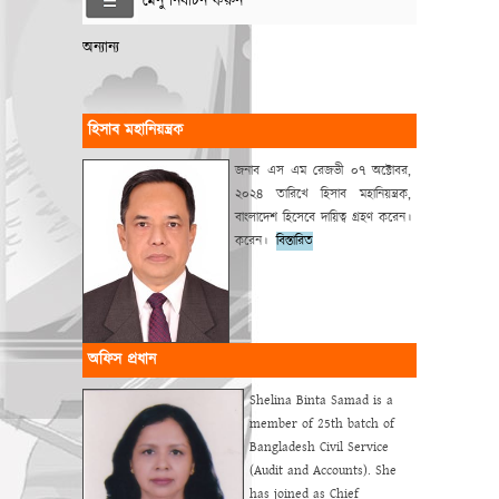
মেনু নির্বাচন করুন
অন্যান্য
হিসাব মহানিয়ন্ত্রক
জনাব এস এম রেজভী ০৭ অক্টোবর,
২০২৪ তারিখে হিসাব মহানিয়ন্ত্রক,
বাংলাদেশ হিসেবে দায়িত্ব গ্রহণ করেন।
করেন।
বিস্তারিত
অফিস প্রধান
Shelina Binta Samad is a
member of 25th batch of
Bangladesh Civil Service
(Audit and Accounts). She
has joined as Chief