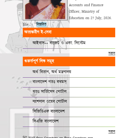
Accounts and Finance
Officer, Ministry of
Education on 27 July, 2026.
She…।
বিস্তারিত
অভ্যন্তরীন ই-সেবা
আইবাস++ বাজেট ও একা. সিস্টেম
সকল
গুরুর্তপূর্ন লিঙ্ক সমূহ
অর্থ বিভাগ, অর্থ মন্ত্রনালয়
বাংলাদেশ গভঃ ফরমস্‌
গভঃ সার্ভিসেস পোর্টাল
ন্যাশনাল ওয়েব পোর্টাল
সিজিডিএফ বাংলাদেশ
সিএজি বাংলাদেশ
সকল